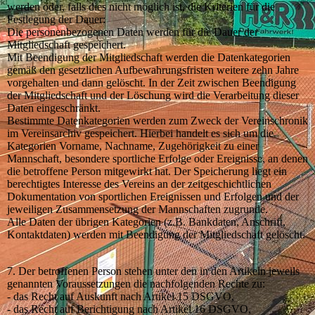
werden oder, falls dies nicht möglich ist, die Kriterien für die
Festlegung der Dauer:
Die personenbezogenen Daten werden für die Dauer der
Mitgliedschaft gespeichert.
Mit Beendigung der Mitgliedschaft werden die Datenkategorien
gemäß den gesetzlichen Aufbewahrungsfristen weitere zehn Jahre
vorgehalten und dann gelöscht. In der Zeit zwischen Beendigung
der Mitgliedschaft und der Löschung wird die Verarbeitung dieser
Daten eingeschränkt.
Bestimmte Datenkategorien werden zum Zweck der Vereinschronik
im Vereinsarchiv gespeichert. Hierbei handelt es sich um die
Kategorien Vorname, Nachname, Zugehörigkeit zu einer
Mannschaft, besondere sportliche Erfolge oder Ereignisse, an denen
die betroffene Person mitgewirkt hat. Der Speicherung liegt ein
berechtigtes Interesse des Vereins an der zeitgeschichtlichen
Dokumentation von sportlichen Ereignissen und Erfolgen und der
jeweiligen Zusammensetzung der Mannschaften zugrunde.
Alle Daten der übrigen Kategorien (z.B. Bankdaten, Anschrift,
Kontaktdaten) werden mit Beendigung der Mitgliedschaft gelöscht.
7. Der betroffenen Person stehen unter den in den Artikeln jeweils
genannten Voraussetzungen die nachfolgenden Rechte zu:
- das Recht auf Auskunft nach Artikel 15 DSGVO,
- das Recht auf Berichtigung nach Artikel 16 DSGVO,