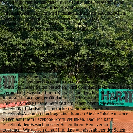
veröffentlichten Kontaktdaten durch Dritte zur Übersendung von
nicht ausdrücklich angeforderter Werbung und
Informationsmaterialien wird hiermit ausdrücklich widersprochen.
Die Betreiber der Seiten behalten sich ausdrücklich rechtliche
Schritte im Falle der unverlangten Zusendung von
Werbeinformationen, etwa durch Spam-Mails, vor.
Datenschutzerklärung für die Nutzung von Facebook-Plugins
(Like-Button)
Auf unseren Seiten sind Plugins des sozialen Netzwerks Facebook,
Anbieter Facebook Inc., 1 Hacker Way, Menlo Park, California
94025, USA, integriert. Die Facebook-Plugins erkennen Sie an
dem Facebook-Logo oder dem "Like-Button" ("Gefällt mir") auf
unserer Seite. Eine Übersicht über die Facebook-Plugins finden Sie
hier: http://developers.facebook.com/docs/plugins/.
Wenn Sie unsere Seiten besuchen, wird über das Plugin eine direkte
Verbindung zwischen Ihrem Browser und dem Facebook-Server
hergestellt. Facebook erhält dadurch die Information, dass Sie mit
Ihrer IP-Adresse unsere Seite besucht haben. Wenn Sie den
Facebook "Like-Button" anklicken während Sie in Ihrem
Facebook-Account eingeloggt sind, können Sie die Inhalte unserer
Seiten auf Ihrem Facebook-Profil verlinken. Dadurch kann
Facebook den Besuch unserer Seiten Ihrem Benutzerkonto
zuordnen. Wir weisen darauf hin, dass wir als Anbieter der Seiten