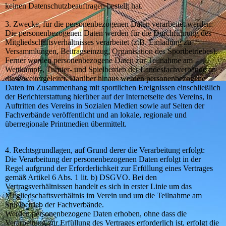
keinen Datenschutzbeauftragen bestellt hat.
3. Zwecke, für die personenbezogenen Daten verarbeitet werden:
Die personenbezogenen Daten werden für die Durchführung des
Mitgliedschaftsverhältnisses verarbeitet (z.B. Einladung zu
Versammlungen, Beitragseinzug, Organisation des Sportbetriebes).
Ferner werden personenbezogene Daten zur Teilnahme am
Wettkampf-, Turnier- und Spielbetrieb der Landesfachverbände an
diese weitergeleitet. Darüber hinaus werden personenbezogene
Daten im Zusammenhang mit sportlichen Ereignissen einschließlich
der Berichterstattung hierüber auf der Internetseite des Vereins, in
Auftritten des Vereins in Sozialen Medien sowie auf Seiten der
Fachverbände veröffentlicht und an lokale, regionale und
überregionale Printmedien übermittelt.
4. Rechtsgrundlagen, auf Grund derer die Verarbeitung erfolgt:
Die Verarbeitung der personenbezogenen Daten erfolgt in der
Regel aufgrund der Erforderlichkeit zur Erfüllung eines Vertrages
gemäß Artikel 6 Abs. 1 lit. b) DSGVO. Bei den
Vertragsverhältnissen handelt es sich in erster Linie um das
Mitgliedschaftsverhältnis im Verein und um die Teilnahme am
Spielbetrieb der Fachverbände.
Werden personenbezogene Daten erhoben, ohne dass die
Verarbeitung zur Erfüllung des Vertrages erforderlich ist, erfolgt die