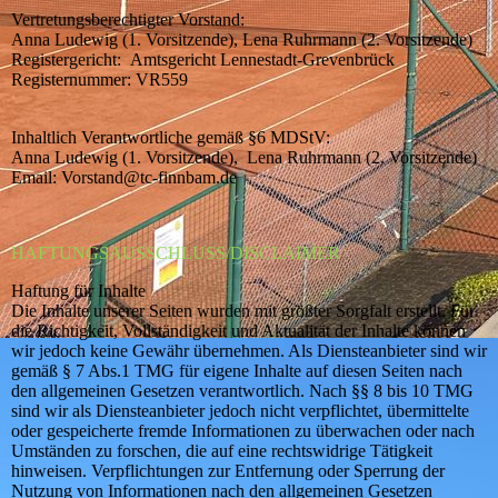
Vertretungsberechtigter Vorstand:
Anna Ludewig (1. Vorsitzende), Lena Ruhrmann (2. Vorsitzende)
Registergericht: Amtsgericht Lennestadt-Grevenbrück
Registernummer: VR559
Inhaltlich Verantwortliche gemäß §6 MDStV:
Anna Ludewig (1. Vorsitzende), Lena Ruhrmann (2. Vorsitzende)
Email: Vorstand@tc-finnbam.de
HAFTUNGSAUSSCHLUSS/DISCLAIMER
Haftung für Inhalte
Die Inhalte unserer Seiten wurden mit größter Sorgfalt erstellt. Für
die Richtigkeit, Vollständigkeit und Aktualität der Inhalte können
wir jedoch keine Gewähr übernehmen. Als Diensteanbieter sind wir
gemäß § 7 Abs.1 TMG für eigene Inhalte auf diesen Seiten nach
den allgemeinen Gesetzen verantwortlich. Nach §§ 8 bis 10 TMG
sind wir als Diensteanbieter jedoch nicht verpflichtet, übermittelte
oder gespeicherte fremde Informationen zu überwachen oder nach
Umständen zu forschen, die auf eine rechtswidrige Tätigkeit
hinweisen. Verpflichtungen zur Entfernung oder Sperrung der
Nutzung von Informationen nach den allgemeinen Gesetzen