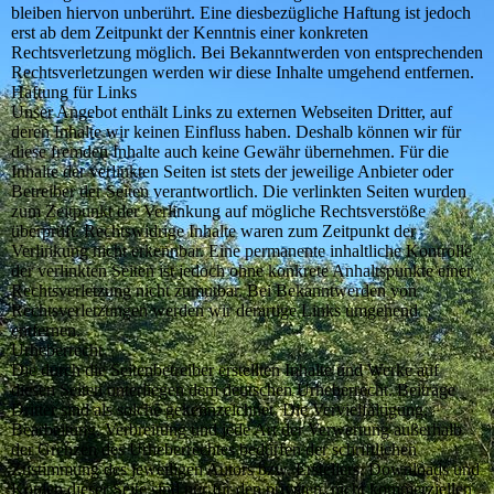
bleiben hiervon unberührt. Eine diesbezügliche Haftung ist jedoch
erst ab dem Zeitpunkt der Kenntnis einer konkreten
Rechtsverletzung möglich. Bei Bekanntwerden von entsprechenden
Rechtsverletzungen werden wir diese Inhalte umgehend entfernen.
Haftung für Links
Unser Angebot enthält Links zu externen Webseiten Dritter, auf
deren Inhalte wir keinen Einfluss haben. Deshalb können wir für
diese fremden Inhalte auch keine Gewähr übernehmen. Für die
Inhalte der verlinkten Seiten ist stets der jeweilige Anbieter oder
Betreiber der Seiten verantwortlich. Die verlinkten Seiten wurden
zum Zeitpunkt der Verlinkung auf mögliche Rechtsverstöße
überprüft. Rechtswidrige Inhalte waren zum Zeitpunkt der
Verlinkung nicht erkennbar. Eine permanente inhaltliche Kontrolle
der verlinkten Seiten ist jedoch ohne konkrete Anhaltspunkte einer
Rechtsverletzung nicht zumutbar. Bei Bekanntwerden von
Rechtsverletzungen werden wir derartige Links umgehend
entfernen.
Urheberrecht
Die durch die Seitenbetreiber erstellten Inhalte und Werke auf
diesen Seiten unterliegen dem deutschen Urheberrecht. Beiträge
Dritter sind als solche gekennzeichnet. Die Vervielfältigung,
Bearbeitung, Verbreitung und jede Art der Verwertung außerhalb
der Grenzen des Urheberrechtes bedürfen der schriftlichen
Zustimmung des jeweiligen Autors bzw. Erstellers. Downloads und
Kopien dieser Seite sind nur für den privaten, nicht kommerziellen