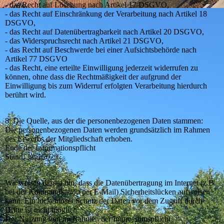
- das Recht auf Löschung nach Artikel 17 DSGVO,
- das Recht auf Einschränkung der Verarbeitung nach Artikel 18
DSGVO,
- das Recht auf Datenübertragbarkeit nach Artikel 20 DSGVO,
- das Widerspruchsrecht nach Artikel 21 DSGVO,
- das Recht auf Beschwerde bei einer Aufsichtsbehörde nach
Artikel 77 DSGVO
- das Recht, eine erteilte Einwilligung jederzeit widerrufen zu
können, ohne dass die Rechtmäßigkeit der aufgrund der
Einwilligung bis zum Widerruf erfolgten Verarbeitung hierdurch
berührt wird.
8. Die Quelle, aus der die personenbezogenen Daten stammen:
Die personenbezogenen Daten werden grundsätzlich im Rahmen
des Erwerbs der Mitgliedschaft erhoben.
Ende der Informationspflicht
Stand: Juni 2023
Wir weisen darauf hin, dass die Datenübertragung im Internet (z.B.
bei der Kommunikation per E-Mail) Sicherheitslücken aufweisen
kann. Ein lückenloser Schutz der Daten vor dem Zugriff durch
Dritte ist nicht möglich.
Der Nutzung von im Rahmen der Impressumspflicht