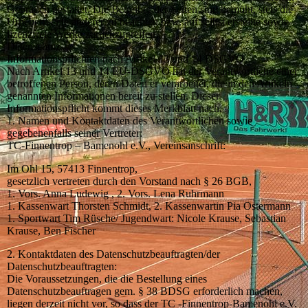
Gebrauch gestattet. Die Betreiber der Seiten sind bemüht, stets die
Urheberrechte anderer zu beachten bzw. auf selbst erstellte sowie
lizenzfreie Werke zurückzugreifen.
Datenschutz
Informationspflichten nach Artikel 13 und 14 DSGVO
Nach Artikel 13 und 14 EU-DSGVO hat der Verantwortliche einer
betroffenen Person, deren Daten er verarbeitet, die in den Artikeln
genannten Informationen bereit zu stellen. Dieser
Informationspflicht kommt dieses Merkblatt nach.
1. Namen und Kontaktdaten des Verantwortlichen sowie
gegebenenfalls seiner Vertreter:
TC-Finnentrop – Bamenohl e.V., Vereinsanschrift:
Im Ohl 15, 57413 Finnentrop,
gesetzlich vertreten durch den Vorstand nach § 26 BGB,
1. Vors. Anna Ludewig , 2. Vors. Lena Ruhrmann
1. Kassenwart Thorsten Schmidt, 2. Kassenwartin Pia Ostermann
1. Sportwart Tim Rüsche/ Jugendwart: Nicole Krause, Sebastian
Krause, Ben Fischer
2. Kontaktdaten des Datenschutzbeauftragten/der
Datenschutzbeauftragten:
Die Voraussetzungen, die die Bestellung eines
Datenschutzbeauftragen gem. § 38 BDSG erforderlich machen,
liegen derzeit nicht vor, so dass der TC -Finnentrop-Bamenohl e.V.