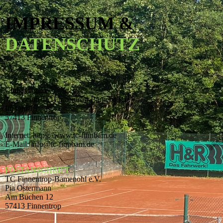
IMPRESSUM &
DATENSCHUTZ
Clubanlage:
Tennisclub TC Finnentrop-Bamenohl e.V
Im Ohl 15
57413 Finnentrop
Internet: https://www.tc-finnbam.de
E-Mail: info@tc-finnbam.de
POSTANSCHRIFT
TC Finnentrop-Bamenohl e.V.
Pia Ostermann
Am Buchen 12
57413 Finnentrop