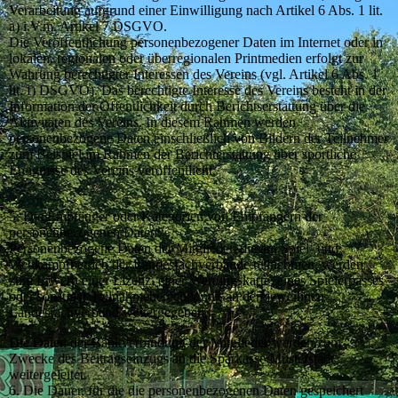
Verarbeitung aufgrund einer Einwilligung nach Artikel 6 Abs. 1 lit.
a) i.V.m. Artikel 7 DSGVO.
Die Veröffentlichung personenbezogener Daten im Internet oder in
lokalen, regionalen oder überregionalen Printmedien erfolgt zur
Wahrung berechtigter Interessen des Vereins (vgl. Artikel 6 Abs. 1
lit. f) DSGVO). Das berechtigte Interesse des Vereins besteht in der
Information der Öffentlichkeit durch Berichtserstattung über die
Aktivitäten des Vereins. In diesem Rahmen werden
personenbezogene Daten einschließlich von Bildern der Teilnehmer
zum Beispiel im Rahmen der Berichterstattung über sportliche
Ereignisse des Vereins veröffentlicht.
5. Die Empfänger oder Kategorien von Empfängern der
personenbezogenen Daten:
Personenbezogene Daten der Mitglieder, die am Spiel- und
Wettkampfbetrieb der Landesfachverbände teilnehmen, werden
zum Erwerb einer Lizenz, einer Wertungskarte, eines Spielerpasses
oder sonstiger Teilnahmeberechtigung an den jeweiligen
Landesfachverband weitergegeben.
Die Daten der Bankverbindung der Mitglieder werden zum
Zwecke des Beitragseinzugs an die Sparkasse Musterstadt
weitergeleitet.
6. Die Dauer, für die die personenbezogenen Daten gespeichert